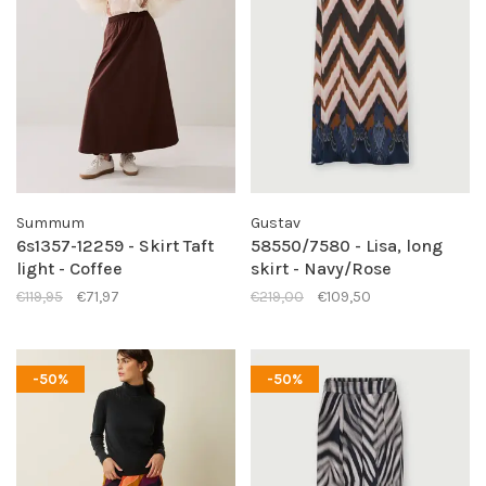
Summum
Gustav
6s1357-12259 - Skirt Taft
58550/7580 - Lisa, long
light - Coffee
skirt - Navy/Rose
€119,95
€71,97
€219,00
€109,50
-50%
-50%