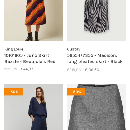
King Louie
Gustav
10101605 - Juno Skirt
56554/7355 - Madison,
Razzle - Beaujolais Red
long pleated skirt - Black
and sand zebra print
€89,95
€44,97
€219,00
€109,50
-50%
-50%