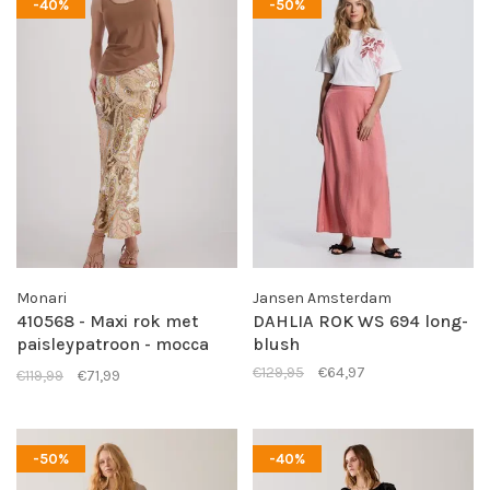
-40%
-50%
Monari
Jansen Amsterdam
410568 - Maxi rok met
DAHLIA ROK WS 694 long-
paisleypatroon - mocca
blush
pattern
€129,95
€64,97
€119,99
€71,99
-50%
-40%