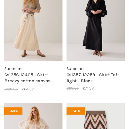
Summum
Summum
6s1356-12405 - Skirt
6s1357-12259 - Skirt Taft
Breezy cotton canvas -
light - Black
Pebble beige
€119,95
€71,97
€129,95
€64,97
-40%
-50%