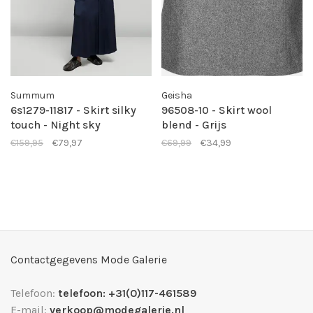
Summum
Geisha
6s1279-11817 - Skirt silky
96508-10 - Skirt wool
touch - Night sky
blend - Grijs
€159,95
€79,97
€69,99
€34,99
Contactgegevens Mode Galerie
Telefoon:
telefoon: +31(0)117-461589
E-mail:
verkoop@modegalerie.nl