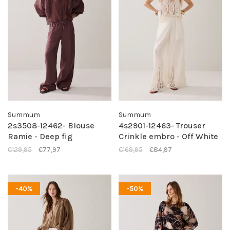
Summum
Summum
2s3508-12462- Blouse
4s2901-12463- Trouser
Ramie - Deep fig
Crinkle embro - Off White
€129,95
€77,97
€169,95
€84,97
-40%
-50%