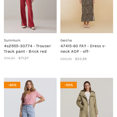
Summum
Geisha
4s2955-30774 - Trouser
47415-60 FAY - Dress v-
Track pant - Brick red
neck AOP - off-
white/black
€119,95
€71,97
€89,99
€53,99
-40%
-50%