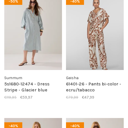
-50%
-40%
Summum
Geisha
5s1680-12474 - Dress
61401-26 - Pants bi-color -
Stripe - Glacier blue
ecru/tabacco
€119,95
€59,97
€79,99
€47,99
-40%
-40%