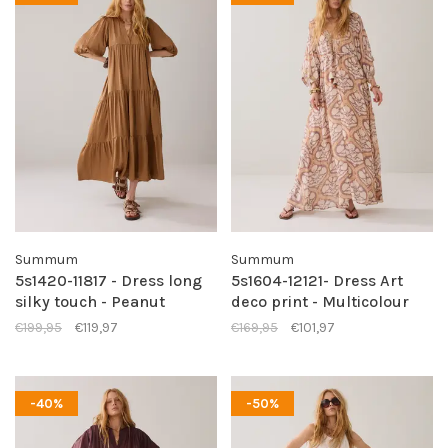
Summum
Summum
5s1420-11817 - Dress long
5s1604-12121- Dress Art
silky touch - Peanut
deco print - Multicolour
€199,95
€119,97
€169,95
€101,97
-40%
-50%