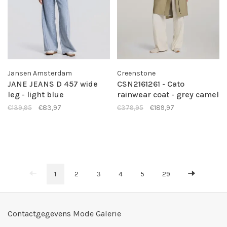
Jansen Amsterdam
Creenstone
JANE JEANS D 457 wide
CSN2161261 - Cato
leg - light blue
rainwear coat - grey camel
€139,95
€83,97
€379,95
€189,97
1
2
3
4
5
29
Contactgegevens Mode Galerie