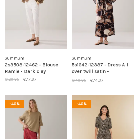
Summum
Summum
2s3508-12462 - Blouse
5s1642-12387 - Dress All
Ramie - Dark clay
over twill satin -
Multicolour
€129,95
€77,97
€149,95
€74,97
-40%
-40%