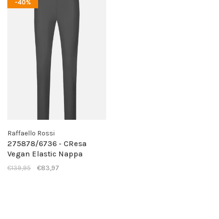
-40%
Raffaello Rossi
275878/6736 - CResa
Vegan Elastic Nappa
Leather - Dunkelgrau
€139,95
€83,97