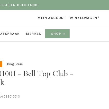
ELGIË EN DUITSLAND!
0
MIJN ACCOUNT
WINKELWAGEN
 AFSPRAAK
MERKEN
SHOP
King Louie
01001 - Bell Top Club -
ck
•
ode
09901001 S