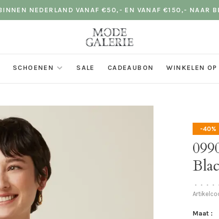
INNEN NEDERLAND VANAF €50,- EN VANAF €150,- NAAR B
SCHOENEN
SALE
CADEAUBON
WINKELEN OP
-40%
099
Bla
•
•
•
•
Artikelc
Maat :