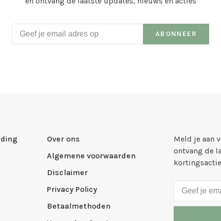
en ontvang de laatste updates, nieuws en acties
ABONNEER
ding
Over ons
Meld je aan 
ontvang de l
Algemene voorwaarden
kortingsacti
Disclaimer
Privacy Policy
Betaalmethoden