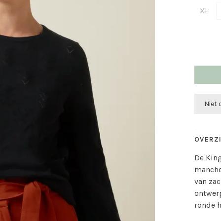
XL
Niet
OVERZ
De King
manche
van zac
ontwer
ronde h