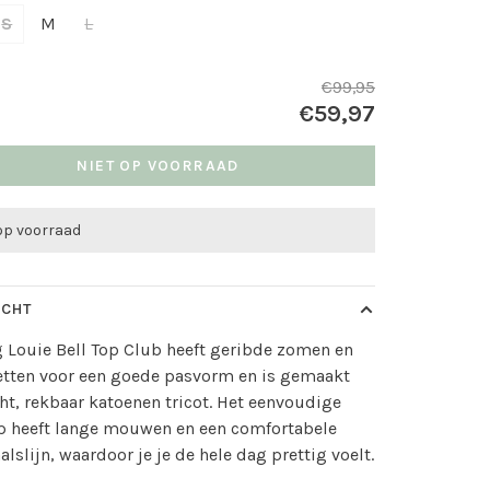
S
M
L
€99,95
€59,97
NIET OP VOORRAAD
 op voorraad
ICHT
 Louie Bell Top Club heeft geribde zomen en
tten voor een goede pasvorm en is gemaakt
ht, rekbaar katoenen tricot. Het eenvoudige
p heeft lange mouwen en een comfortabele
alslijn, waardoor je je de hele dag prettig voelt.