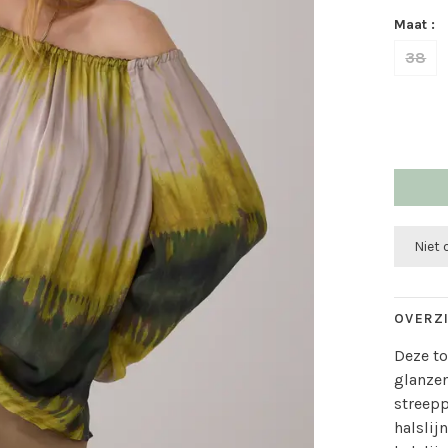
Maat :
38
Niet
OVERZ
Deze t
glanzen
streepp
halslij