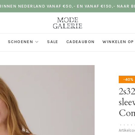
INNEN NEDERLAND VANAF €50,- EN VANAF €150,- NAAR B
SCHOENEN
SALE
CADEAUBON
WINKELEN OP
-40%
2s3
slee
Com
•
•
•
•
Artikelc