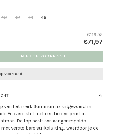
40
42
44
46
€119,95
€71,97
NIET OP VOORRAAD
 op voorraad
ICHT
op van het merk Summum is uitgevoerd in
de Ecovero stof met een tie dye print in
atroon. De top heeft een aangerimpelde
n met verstelbare striksluiting, waardoor je de