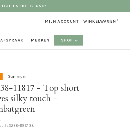
ELGIË EN DUITSLAND!
0
MIJN ACCOUNT
WINKELWAGEN
 AFSPRAAK
MERKEN
SHOP
Summum
238-11817 - Top short
ves silky touch -
batgreen
•
ode
2s3238-11817 38