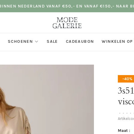
INNEN NEDERLAND VANAF €50,- EN VANAF €150,- NAAR B
SCHOENEN
SALE
CADEAUBON
WINKELEN OP
-40%
3s5
visc
•
•
•
•
Artikelc
Maat :