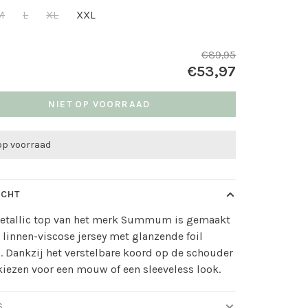
M
L
XL
XXL
€89,95
€53,97
NIET OP VOORRAAD
 op voorraad
ICHT
etallic top van het merk Summum is gemaakt
 linnen-viscose jersey met glanzende foil
. Dankzij het verstelbare koord op de schouder
kiezen voor een mouw of een sleeveless look.
S