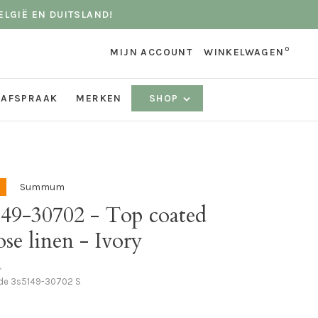
ELGIË EN DUITSLAND!
0
MIJN ACCOUNT
WINKELWAGEN
 AFSPRAAK
MERKEN
SHOP
Summum
149-30702 - Top coated
ose linen - Ivory
•
ode
3s5149-30702 S