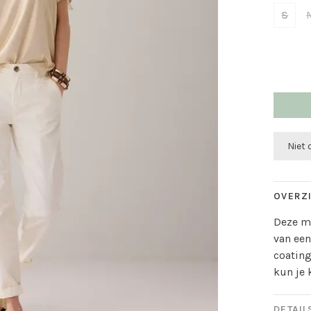
S
Niet
OVERZ
Deze m
van een
coating
kun je 
DETAIL