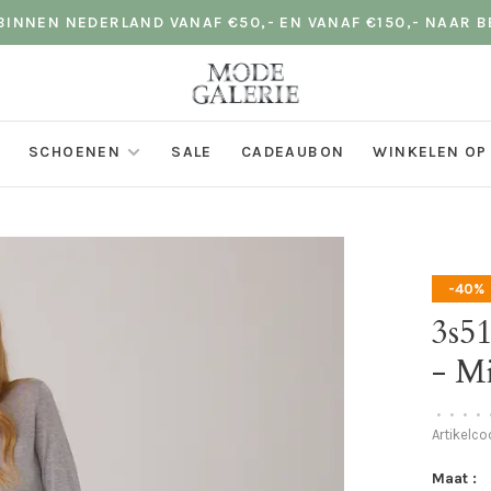
INNEN NEDERLAND VANAF €50,- EN VANAF €150,- NAAR B
SCHOENEN
SALE
CADEAUBON
WINKELEN OP
-40%
3s51
- Mi
•
•
•
•
Artikelc
Maat :