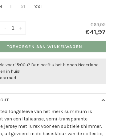
M
L
XL
XXL
€69,95
-
+
€41,97
TOEVOEGEN AAN WINKELWAGEN
ld voor 15:00u? Dan heeft u het binnen Nederland
n in huis!
voorraad
ICHT
itted longsleeve van het merk summum is
 van een Italiaanse, semi-transparante
 jersey met lurex voor een subtiele shimmer.
m, uitgevoerd in de basiskleur van de collectie,