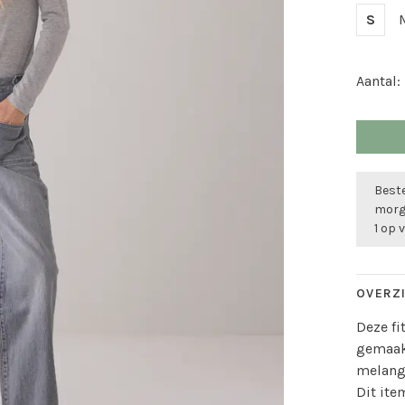
S
Aantal:
Beste
morge
1 op 
OVERZ
Deze f
gemaakt
melange
Dit ite