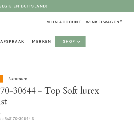
ELGIË EN DUITSLAND!
0
MIJN ACCOUNT
WINKELWAGEN
 AFSPRAAK
MERKEN
SHOP
Summum
70-30644 - Top Soft lurex
st
•
ode
3s5170-30644 S