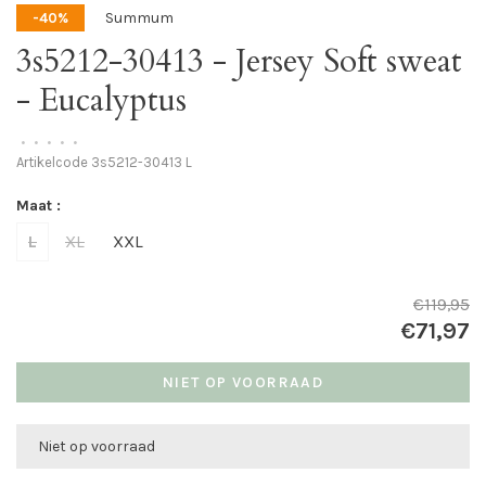
Summum
-40%
3s5212-30413 - Jersey Soft sweat
- Eucalyptus
•
•
•
•
•
Artikelcode
3s5212-30413 L
Maat :
L
XL
XXL
€119,95
€71,97
NIET OP VOORRAAD
Niet op voorraad