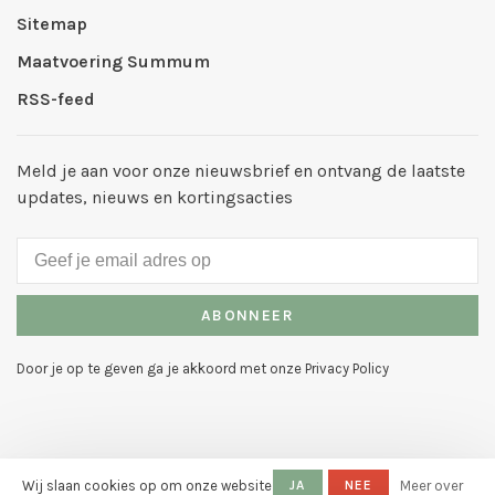
Sitemap
Maatvoering Summum
RSS-feed
Meld je aan voor onze nieuwsbrief en ontvang de laatste
updates, nieuws en kortingsacties
ABONNEER
Door je op te geven ga je akkoord met onze Privacy Policy
Wij slaan cookies op om onze website
JA
NEE
Meer over
© Copyright 2026 Mode Galerie
-