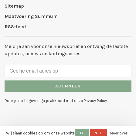
Sitemap
Maatvoering Summum
RSS-feed
Meld je aan voor onze nieuwsbrief en ontvang de laatste
updates, nieuws en kortingsacties
ABONNEER
Door je op te geven ga je akkoord met onze Privacy Policy
Wij slaan cookies op om onze website
JA
NEE
Meer over
© Copyright 2026 Mode Galerie
-