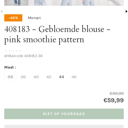
Monari
-40%
408183 - Gebloemde blouse -
pink smoothie pattern
•
•
•
•
•
Artikelcode
408183 36
Maat :
36
38
40
42
44
46
€99,99
€59,99
NIET OP VOORRAAD