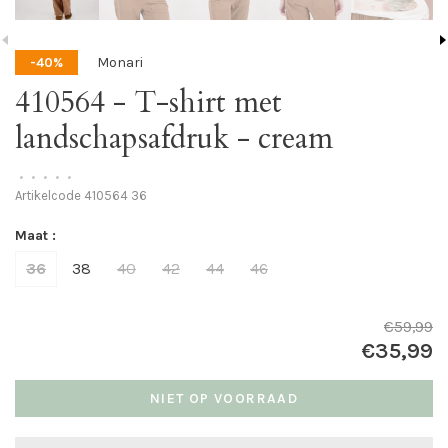
Monari
-40%
410564 - T-shirt met
landschapsafdruk - cream
•
•
•
•
•
Artikelcode
410564 36
Maat :
36
38
40
42
44
46
€59,99
€35,99
NIET OP VOORRAAD