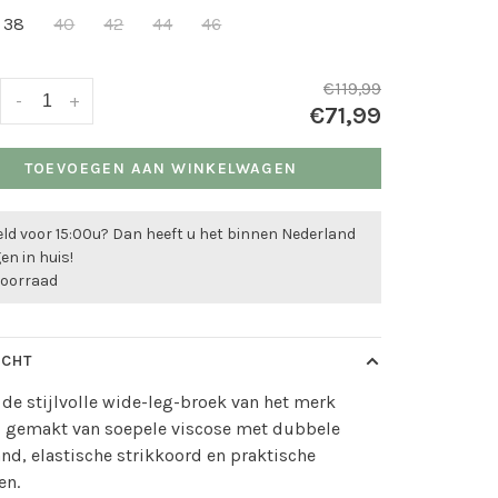
38
40
42
44
46
€119,99
-
+
€71,99
TOEVOEGEN AAN WINKELWAGEN
ld voor 15:00u? Dan heeft u het binnen Nederland
n in huis!
voorraad
ICHT
de stijlvolle wide-leg-broek van het merk
, gemakt van soepele viscose met dubbele
and, elastische strikkoord en praktische
en.