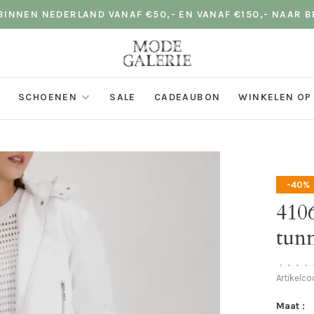
INNEN NEDERLAND VANAF €50,- EN VANAF €150,- NAAR B
SCHOENEN
SALE
CADEAUBON
WINKELEN OP
-40%
410
tunn
•
•
•
•
Artikelc
Maat :