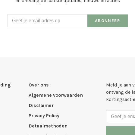
en ontvang de laatste updates, nieuws en acties
ABONNEER
ding
Over ons
Meld je aan 
ontvang de l
Algemene voorwaarden
kortingsacti
Disclaimer
Privacy Policy
Betaalmethoden