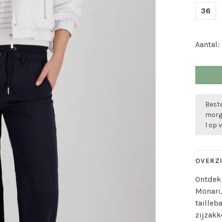
36
Aantal:
Beste
morge
1 op 
OVERZ
Ontdek 
Monari
tailleb
zijzakk