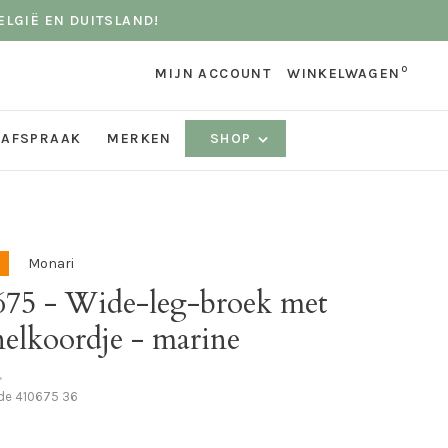
ELGIË EN DUITSLAND!
0
MIJN ACCOUNT
WINKELWAGEN
 AFSPRAAK
MERKEN
SHOP
Monari
675 - Wide-leg-broek met
elkoordje - marine
•
ode
410675 36