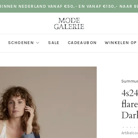
INNEN NEDERLAND VANAF €50,- EN VANAF €150,- NAAR B
SCHOENEN
SALE
CADEAUBON
WINKELEN OP
Summu
4s2
flar
Dar
•
•
•
•
Artikelc