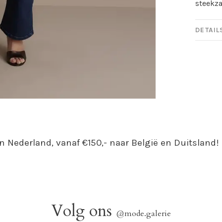
steekz
DETAIL
n Nederland, vanaf €150,- naar België en Duitsland!
Volg ons
@mode.galerie