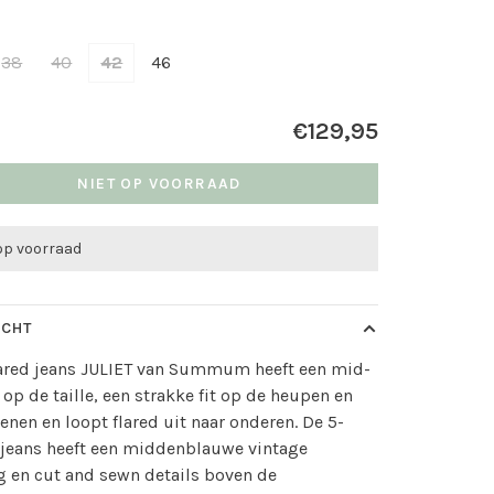
38
40
42
46
€129,95
NIET OP VOORRAAD
 op voorraad
ICHT
lared jeans JULIET van Summum heeft een mid-
t op de taille, een strakke fit op de heupen en
nen en loopt flared uit naar onderen. De 5-
 jeans heeft een middenblauwe vintage
 en cut and sewn details boven de