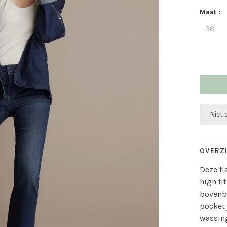
Maat :
36
Niet
OVERZ
Deze f
high fi
bovenbe
pocket
wassing