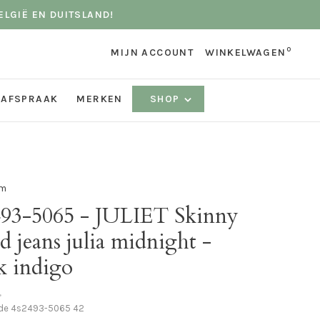
ELGIË EN DUITSLAND!
0
MIJN ACCOUNT
WINKELWAGEN
 AFSPRAAK
MERKEN
SHOP
m
493-5065 - JULIET Skinny
ed jeans julia midnight -
k indigo
•
ode
4s2493-5065 42