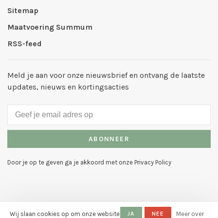
Sitemap
Maatvoering Summum
RSS-feed
Meld je aan voor onze nieuwsbrief en ontvang de laatste
updates, nieuws en kortingsacties
ABONNEER
Door je op te geven ga je akkoord met onze Privacy Policy
Wij slaan cookies op om onze website
JA
NEE
Meer over
© Copyright 2026 Mode Galerie
-