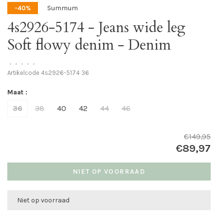
Summum
-40%
4s2926-5174 - Jeans wide leg
Soft flowy denim - Denim
•
•
•
•
•
Artikelcode
4s2926-5174 36
Maat :
36
38
40
42
44
46
€149,95
€89,97
NIET OP VOORRAAD
Niet op voorraad