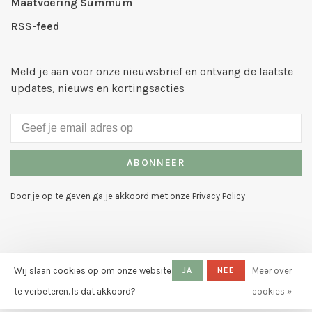
Maatvoering Summum
RSS-feed
Meld je aan voor onze nieuwsbrief en ontvang de laatste
updates, nieuws en kortingsacties
ABONNEER
Door je op te geven ga je akkoord met onze Privacy Policy
Wij slaan cookies op om onze website
JA
NEE
Meer over
© Copyright 2026 Mode Galerie
-
Powered by
Lightspeed
- Theme by
te verbeteren. Is dat akkoord?
cookies »
Huysmans.me