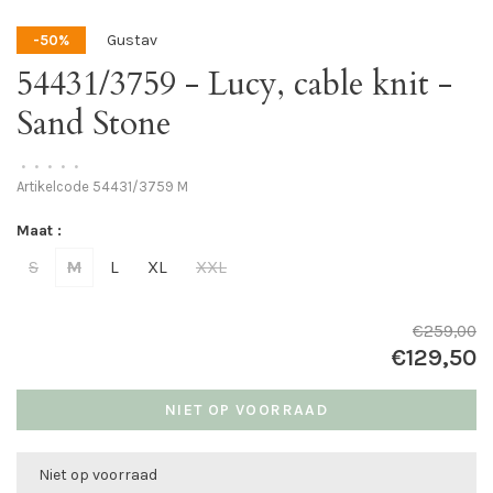
Gustav
-50%
54431/3759 - Lucy, cable knit -
Sand Stone
•
•
•
•
•
Artikelcode
54431/3759 M
Maat :
S
M
L
XL
XXL
€259,00
€129,50
NIET OP VOORRAAD
Niet op voorraad