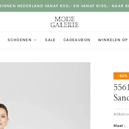
INNEN NEDERLAND VANAF €50,- EN VANAF €150,- NAAR B
SCHOENEN
SALE
CADEAUBON
WINKELEN OP
-50%
5561
San
•
•
•
•
Artikelc
Maat :