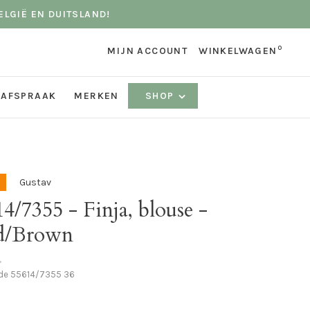
ELGIË EN DUITSLAND!
0
MIJN ACCOUNT
WINKELWAGEN
 AFSPRAAK
MERKEN
SHOP
Gustav
4/7355 - Finja, blouse -
d/Brown
•
ode
55614/7355 36