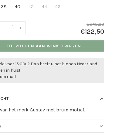
38
40
42
44
46
€245,00
-
+
€122,50
TOEVOEGEN AAN WINKELWAGEN
ld voor 15:00u? Dan heeft u het binnen Nederland
n in huis!
voorraad
ICHT
van het merk Gustav met bruin motief.
S