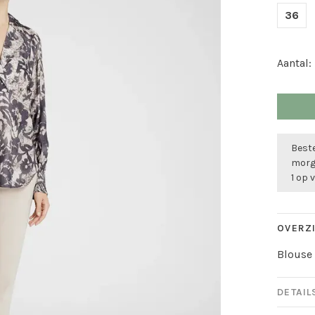
36
Aantal:
Beste
morge
1 op 
OVERZ
Blouse 
DETAIL