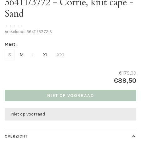
56411/3772 - Corrie, knit cape -
Sand
•
•
•
•
•
Artikelcode
56411/3772 S
Maat :
S
M
L
XL
XXL
€179,00
€89,50
NIET OP VOORRAAD
Niet op voorraad
OVERZICHT