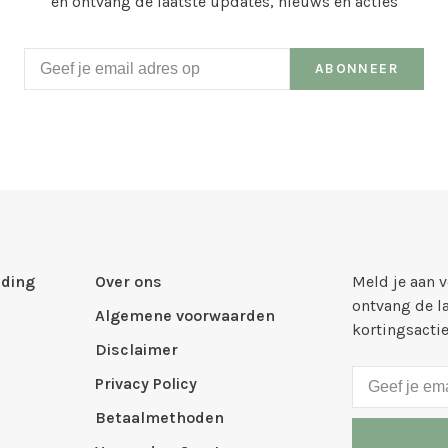
en ontvang de laatste updates, nieuws en acties
ABONNEER
ding
Over ons
Meld je aan 
ontvang de l
Algemene voorwaarden
kortingsacti
Disclaimer
Privacy Policy
Betaalmethoden