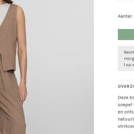
Aantal:
Beste
morge
1 op 
OVERZ
Deze br
soepel 
en onts
natuurl
strikce