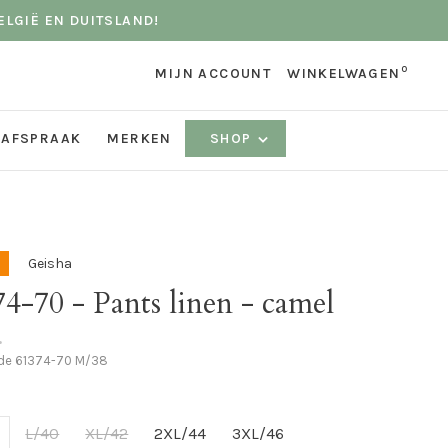
ELGIË EN DUITSLAND!
0
MIJN ACCOUNT
WINKELWAGEN
 AFSPRAAK
MERKEN
SHOP
Geisha
4-70 - Pants linen - camel
•
ode
61374-70 M/38
L/40
XL/42
2XL/44
3XL/46