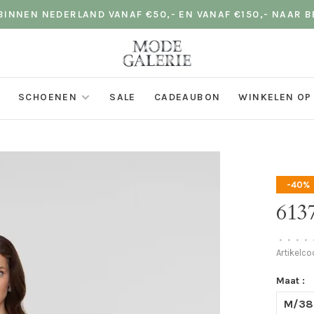
INNEN NEDERLAND VANAF €50,- EN VANAF €150,- NAAR B
SCHOENEN
SALE
CADEAUBON
WINKELEN OP
-40%
6137
•
•
•
•
Artikelc
Maat :
M/38