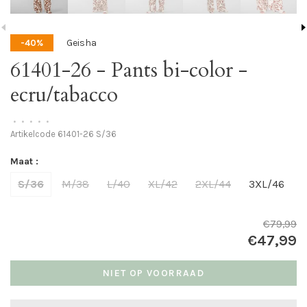
Geisha
-40%
61401-26 - Pants bi-color -
ecru/tabacco
•
•
•
•
•
Artikelcode
61401-26 S/36
Maat :
S/36
M/38
L/40
XL/42
2XL/44
3XL/46
€79,99
€47,99
NIET OP VOORRAAD