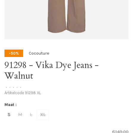
Cocouture
-50%
91298 - Vika Dye Jeans -
Walnut
•
•
•
•
•
Artikelcode
91298 XL
Maat :
S
M
L
XL
€149,00