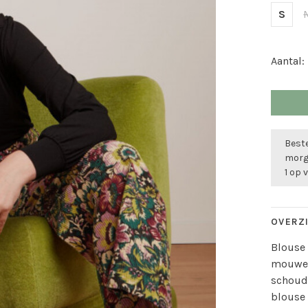
S
Aantal:
Beste
morge
1 op 
OVERZ
Blouse 
mouwen
schoud
blouse 