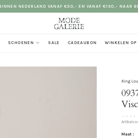
INNEN NEDERLAND VANAF €50,- EN VANAF €150,- NAAR B
SCHOENEN
SALE
CADEAUBON
WINKELEN OP
King Lou
093
Visc
•
•
•
•
Artikelc
Maat :