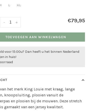
M
L
XL
€79,95
-
+
TOEVOEGEN AAN WINKELWAGEN
ld voor 15:00u? Dan heeft u het binnen Nederland
n in huis!
voorraad
ICHT
van het merk King Louie met kraag, lange
, knoopsluiting, plooien vanuit de
erpas en plooien bij de mouwen. Deze stretch
is gemaakt van een jersey kwaliteit.