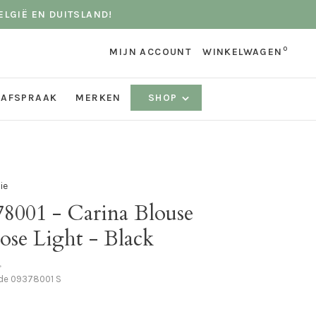
ELGIË EN DUITSLAND!
0
MIJN ACCOUNT
WINKELWAGEN
 AFSPRAAK
MERKEN
SHOP
ie
78001 - Carina Blouse
ose Light - Black
•
ode
09378001 S