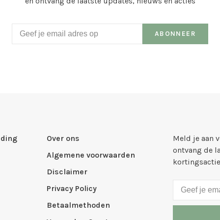
en ontvang de laatste updates, nieuws en acties
ABONNEER
ding
Over ons
Meld je aan 
ontvang de l
Algemene voorwaarden
kortingsacti
Disclaimer
Privacy Policy
Betaalmethoden