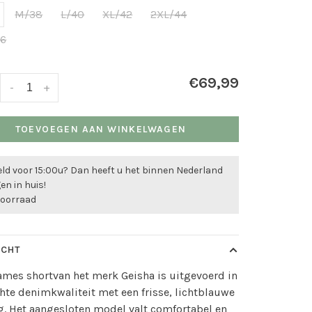
M/38
L/40
XL/42
2XL/44
46
€69,99
-
+
TOEVOEGEN AAN WINKELWAGEN
ld voor 15:00u? Dan heeft u het binnen Nederland
n in huis!
voorraad
ICHT
mes shortvan het merk Geisha is uitgevoerd in
hte denimkwaliteit met een frisse, lichtblauwe
. Het aangesloten model valt comfortabel en