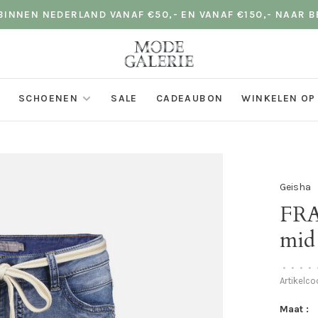
INNEN NEDERLAND VANAF €50,- EN VANAF €150,- NAAR B
SCHOENEN
SALE
CADEAUBON
WINKELEN OP
Geisha
FRA
mid
•
•
•
•
Artikelc
Maat :