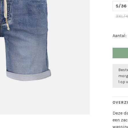
S/36
3XL/
Aantal:
Beste
morge
1 op 
OVERZ
Deze da
een zac
wassing