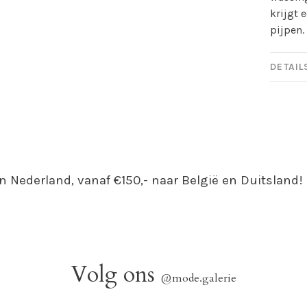
krijgt 
pijpen.
DETAIL
n Nederland, vanaf €150,- naar België en Duitsland!
Volg ons
@mode.galerie