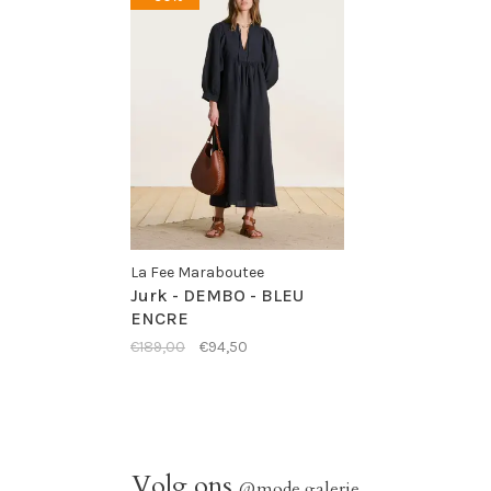
La Fee Maraboutee
Jurk - DEMBO - BLEU
ENCRE
€189,00
€94,50
Volg ons
@mode.galerie