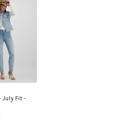
July Fit -
7