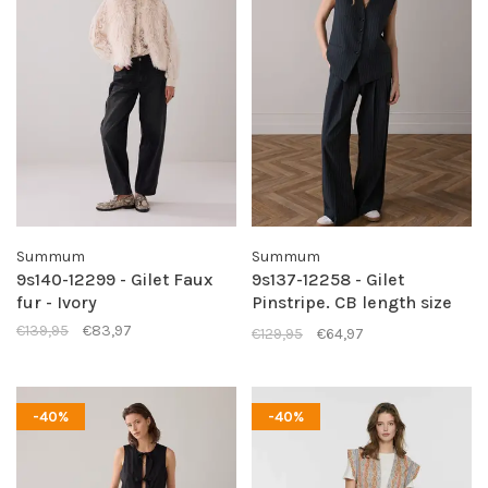
Summum
Summum
9s140-12299 - Gilet Faux
9s137-12258 - Gilet
fur - Ivory
Pinstripe. CB length size
38 is ca 59cm -
€139,95
€83,97
€129,95
€64,97
Midnightblue
-40%
-40%