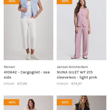
-40%
-50%
Monari
Jansen Amsterdam
410642 - Cargogilet - sea
NUNA GILET WF 215
side
sleeveless - light pink
€119,99
€71,99
€149,95
€74,97
-40%
-50%