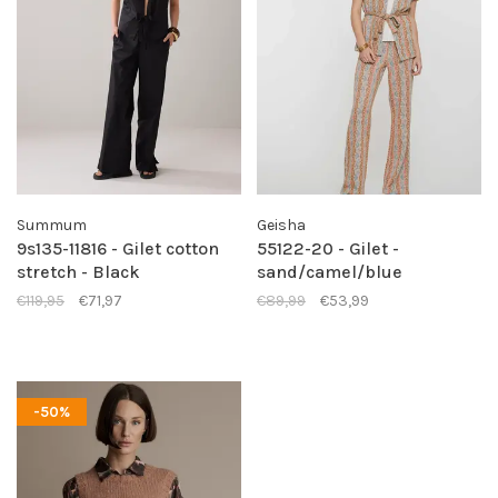
Summum
Geisha
9s135-11816 - Gilet cotton
55122-20 - Gilet -
stretch - Black
sand/camel/blue
€119,95
€71,97
€89,99
€53,99
-50%