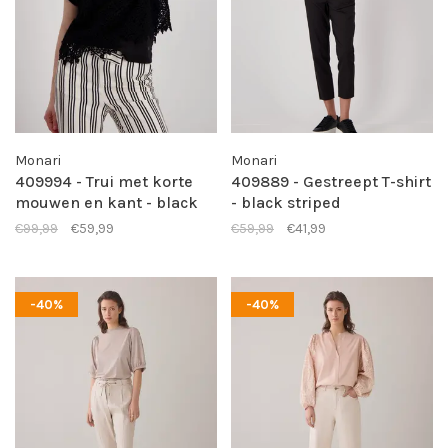
Monari
Monari
409994 - Trui met korte
409889 - Gestreept T-shirt
mouwen en kant - black
- black striped
€99,99
€59,99
€59,99
€41,99
-40%
-40%