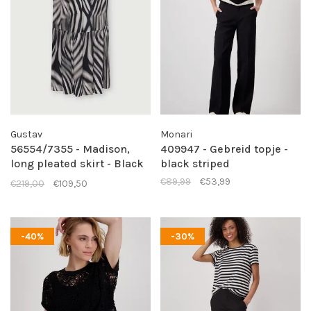
Gustav
Monari
56554/7355 - Madison,
409947 - Gebreid topje -
long pleated skirt - Black
black striped
and sand zebra print
€89,99
€53,99
€219,00
€109,50
-40%
-30%