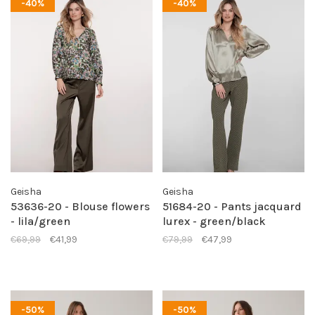
-40%
-40%
Geisha
Geisha
53636-20 - Blouse flowers
51684-20 - Pants jacquard
- lila/green
lurex - green/black
€69,99
€41,99
€79,99
€47,99
-50%
-50%