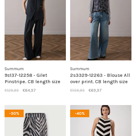
Summum
Summum
9s137-12258 - Gilet
2s3329-12263 - Blouse All
Pinstripe. CB length size
over print. CB length size
38 is ca 59cm -
38 is ca 77.5cm -
€129,95
€64,97
€139,95
€69,97
Midnightblue
Midnightblue
-50%
-40%