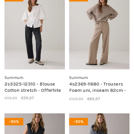
Summum
Summum
2s3325-12310 - Blouse
4s2369-11680 - Trousers
Cotton stretch - OffWhite
Foam uni, inseam 82cm -
Funghi
€119,95
€59,97
€139,95
€69,97
-50%
-50%