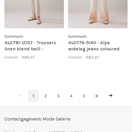
Summum
Summum
4s2781-12157 - Trousers
4s2776-5140 - Alya
linen blend twill -
wideleg jeans coloured
Pebblebeige
denim - Rosesmoke
€149,95
€89,97
€139,95
€83,97
1
2
3
4
5
8
Contactgegevens Mode Galerie