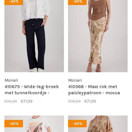
-40%
-40%
Monari
Monari
410675 - Wide-leg-broek
410568 - Maxi rok met
met tunnelkoordje -
paisleypatroon - mocca
marine
pattern
€119,99
€71,99
€119,99
€71,99
-40%
-40%