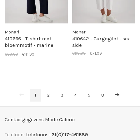
Monari
Monari
410666 - T-shirt met
410642 - Cargogilet - sea
bloemmotif - marine
side
pattern
€119,99
€71,99
€69,99
€41,99
1
2
3
4
5
8
Contactgegevens Mode Galerie
Telefoon:
telefoon: +31(0)117-461589