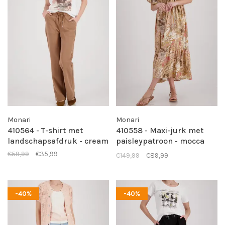
Monari
Monari
410564 - T-shirt met
410558 - Maxi-jurk met
landschapsafdruk - cream
paisleypatroon - mocca
pattern
€59,99
€35,99
€149,99
€89,99
-40%
-40%