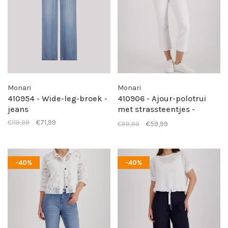
Monari
Monari
410954 - Wide-leg-broek -
410906 - Ajour-polotrui
jeans
met strassteentjes -
marine striped
€119,99
€71,99
€99,99
€59,99
-40%
-40%