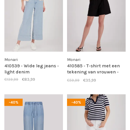
Monari
Monari
410539 - Wide leg jeans -
410585 - T-shirt met een
light denim
tekening van vrouwen -
cream
€139,99
€83,99
€59,99
€35,99
-40%
-40%