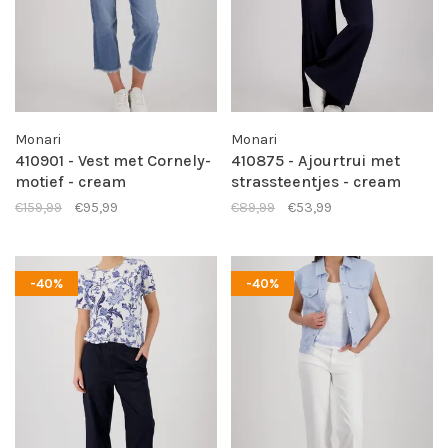
Monari
Monari
410901 - Vest met Cornely-
410875 - Ajourtrui met
motief - cream
strassteentjes - cream
€159,99
€95,99
€89,99
€53,99
-40%
-40%