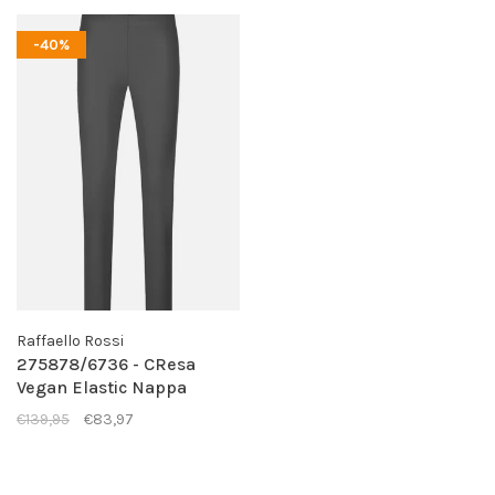
-40%
Raffaello Rossi
275878/6736 - CResa
Vegan Elastic Nappa
Leather - Dunkelgrau
€139,95
€83,97