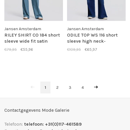
Jansen Amsterdam
Jansen Amsterdam
RILEY SHIRT CO 184 short
ODILE TOP WS 116 short
sleeve wide fit satin
sleeve high neck-
embroidery flower-
aquamarijn
€79,95
€55,96
€109,95
€65,97
aquamarijn
1
2
3
4
Contactgegevens Mode Galerie
Telefoon:
telefoon: +31(0)117-461589