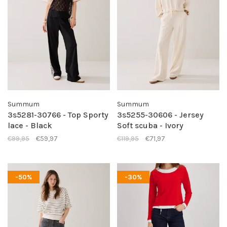
Summum
Summum
3s5281-30766 - Top Sporty
3s5255-30606 - Jersey
lace - Black
Soft scuba - Ivory
€99,95
€59,97
€119,95
€71,97
-50%
-30%