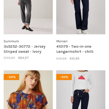
Summum
Monari
3s5252-30772 - Jersey
410179 - Two-in-one
Striped sweat - Ivory
Langarmshirt - chilli
pepper
€129,95
€64,97
€59,99
€41,99
-30%
-30%