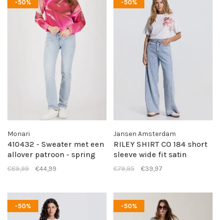
-50%
-50%
Monari
Jansen Amsterdam
410432 - Sweater met een
RILEY SHIRT CO 184 short
allover patroon - spring
sleeve wide fit satin
flower pattern
embroidery flower- blush
€89,99
€44,99
€79,95
€39,97
-50%
-50%