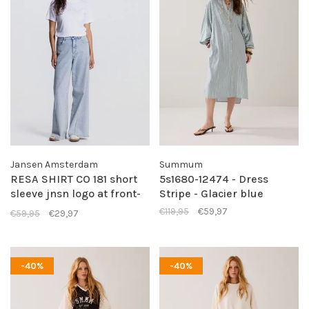
Jansen Amsterdam
Summum
RESA SHIRT CO 181 short
5s1680-12474 - Dress
sleeve jnsn logo at front-
Stripe - Glacier blue
light pink
€119,95
€59,97
€59,95
€29,97
-40%
-40%