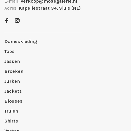
E-mail:
verkoop@modegalerie.nl
Adres:
Kapellestraat 34, Sluis (NL)
Dameskleding
Tops
Jassen
Broeken
Jurken
Jackets
Blouses
Truien
Shirts
Vesten