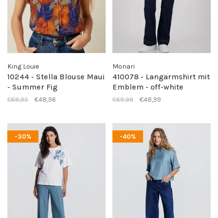
King Louie
Monari
10244 - Stella Blouse Maui
410078 - Langarmshirt mit
- Summer Fig
Emblem - off-white
€69,95
€48,96
€69,99
€48,99
-30%
-40%