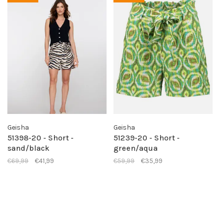
Geisha
Geisha
51398-20 - Short -
51239-20 - Short -
sand/black
green/aqua
€69,99
€41,99
€59,99
€35,99